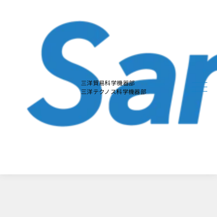
本
文
に
ス
キ
ッ
プ
す
る
三洋貿易科学機器部
三洋テクノス科学機器部