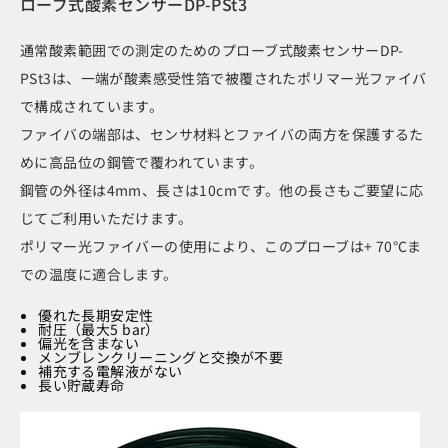
ローブ式酸素センサーDP-PSt3
通常酸素範囲での測定のためのプローブ式酸素センサーDP-
PSt3は、一端が酸素感受性箔で被覆されたポリマー光ファイバ
で構成されています。
ファイバの端部は、センサ材料とファイバの両方を保護するた
めに高品位の鋼管で覆われています。
鋼管の外径は4mm、長さは10cmです。他の長さもご要望に応
じてご利用いただけます。
ポリマー光ファイバーの使用により、このプローブは+ 70℃ま
での温度に適合します。
優れた長期安定性
耐圧（最大5 bar）
偏光を含まない
メンブレンクリーニングと交換が不要
補充する電解液がない
長い貯蔵寿命