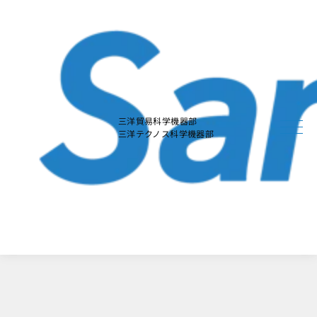
本
文
に
ス
キ
ッ
プ
す
る
三洋貿易科学機器部
三洋テクノス科学機器部