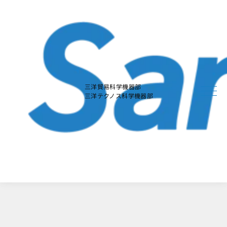
本
文
に
ス
キ
ッ
プ
す
る
三洋貿易科学機器部
三洋テクノス科学機器部