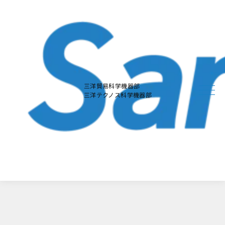
本
文
に
ス
キ
ッ
プ
す
る
三洋貿易科学機器部
三洋テクノス科学機器部