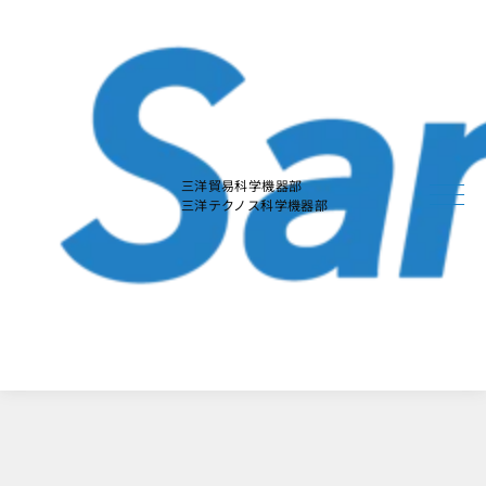
本
文
に
ス
キ
ッ
プ
す
る
三洋貿易科学機器部
三洋テクノス科学機器部