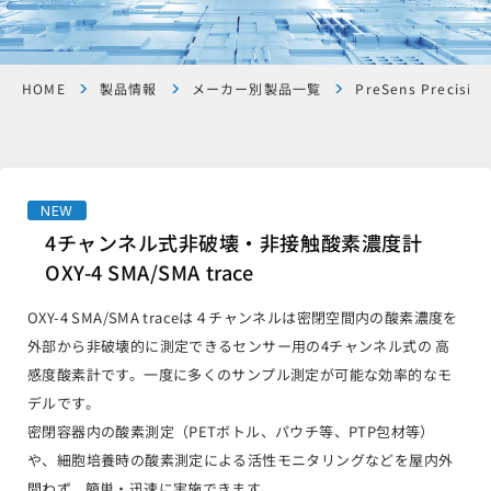
HOME
製品情報
メーカー別製品一覧
PreSens Precision
NEW
4チャンネル式非破壊・非接触酸素濃度計
OXY-4 SMA/SMA trace
OXY-4 SMA/SMA traceは４チャンネルは密閉空間内の酸素濃度を
外部から非破壊的に測定できるセンサー用の4チャンネル式の 高
感度酸素計です。一度に多くのサンプル測定が可能な効率的なモ
デルです。
密閉容器内の酸素測定（PETボトル、パウチ等、PTP包材等）
や、細胞培養時の酸素測定による活性モニタリングなどを屋内外
問わず、簡単・迅速に実施できます。