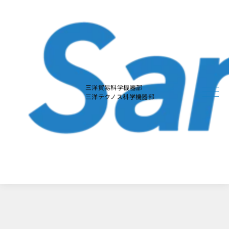
本
文
に
ス
キ
ッ
プ
す
る
三洋貿易科学機器部
三洋テクノス科学機器部