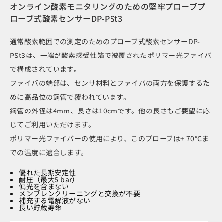
オンライン酸素モニタリングのための堅牢プローブプ
ローブ式酸素センサーDP-PSt3
通常酸素範囲での測定のためのプローブ式酸素センサーDP-
PSt3は、一端が酸素感受性箔で被覆されたポリマー光ファイバ
で構成されています。
ファイバの端部は、センサ材料とファイバの両方を保護するた
めに高品位の鋼管で覆われています。
鋼管の外径は4mm、長さは10cmです。他の長さもご要望に応
じてご利用いただけます。
ポリマー光ファイバーの使用により、このプローブは+ 70℃ま
での温度に適合します。
優れた長期安定性
耐圧（最大5 bar）
偏光を含まない
メンブレンクリーニングと交換が不要
補充する電解液がない
長い貯蔵寿命