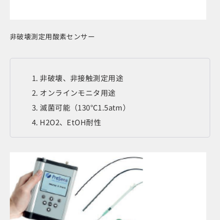
非破壊測定用酸素センサー
非破壊、非接触測定用途
オンラインモニタ用途
滅菌可能（130℃1.5atm）
H2O2、EtOH耐性