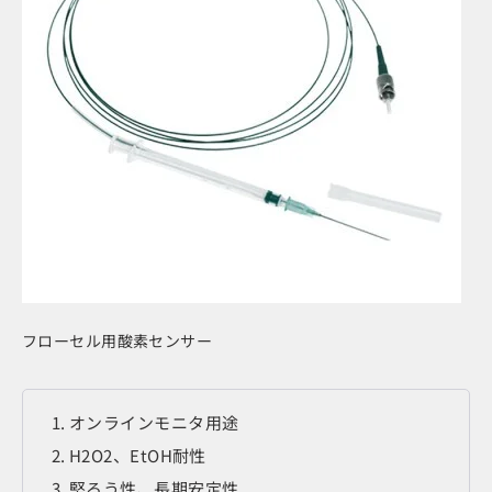
フローセル用酸素センサー
オンラインモニタ用途
H2O2、EtOH耐性
堅ろう性、長期安定性