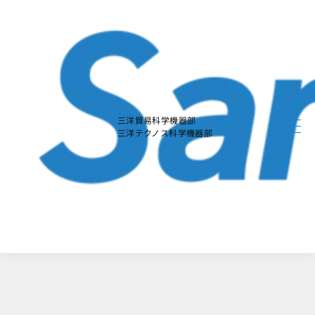
本
文
に
ス
キ
ッ
プ
す
る
三洋貿易科学機器部
三洋テクノス科学機器部