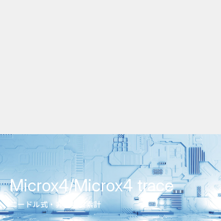
Microx4/Microx4 trace
ニードル式・非破壊酸素計