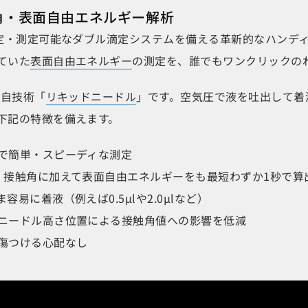
角・表面自由エネルギー解析
定・測定可能なダブル滴定システムを備える革新的なハンデ
ていた
表面自由エネルギー
の測定を、誰でもワンクリックの
独自技術「
リキッドニードル
」です。空気圧で液を吐出して着
下記の特徴を備えます。
で簡単・スピーディな測定
、接触角に加えて表面自由エネルギーをも最短わずか1秒で算
易に着液（例えば0.5μlや2.0μlなど）
ニードル高さ位置による接触角値への影響を低減
傷つける心配なし