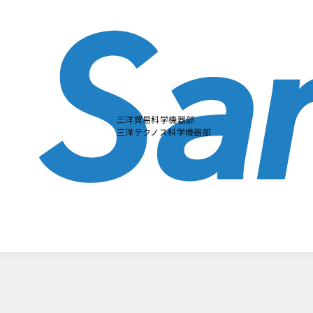
本
文
に
ス
キ
ッ
プ
す
る
三洋貿易科学機器部
三洋テクノス科学機器部