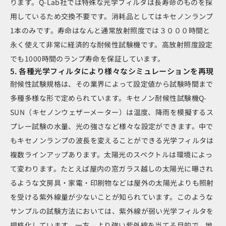
ります。Q-Lab社では特殊な光学フィルタは長寿命のものを採
用しているため交換不要です。消耗品としてはキセノンランプ
1本のみです。寿命はなんと通常放射照度では３０００時間と
永く使えて非常に経済的な耐候性試験機です。高放射照度設定
でも1000時間のランプ寿命を保証しています。
5. 各種光学フィルタにより様々なシミュレーションを再現
耐候性試験規格は、その業界によって設定値から試験時間まで
多種多様な形で定められています。キセノン耐候性試験機Q-
SUN（キセノンウェザーメーター）は温度、降雨を模擬するス
プレー試験の水量、光の強さなど様々な設定ができます。中で
もキセノンランプの波長を変えることができる光学フィルタは
複数ラインアップあります。太陽光のスペクトルは環境によっ
て変わります。たとえば屋内の窓ガラス越しの太陽光に曝され
るような文房具・家電・印刷物などは屋外の太陽光よりも照射
を受ける紫外線量が少ないことが知られています。このような
サンプルの試験方法においては、紫外線が弱い光学フィルタを
規格化しています。一方、より強い紫外線を当てる目的で、地