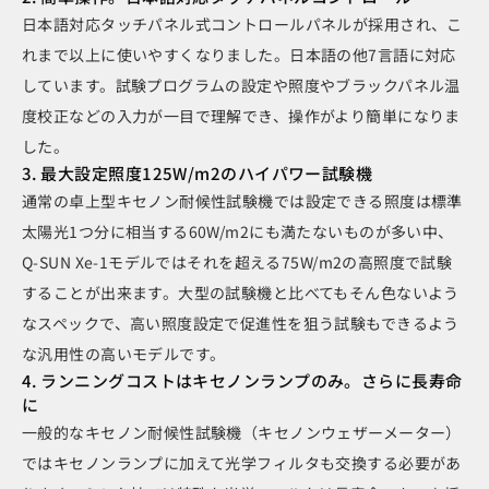
日本語対応タッチパネル式コントロールパネルが採用され、こ
れまで以上に使いやすくなりました。日本語の他7言語に対応
しています。試験プログラムの設定や照度やブラックパネル温
度校正などの入力が一目で理解でき、操作がより簡単になりま
した。
3. 最大設定照度125W/m2のハイパワー試験機
通常の卓上型キセノン耐候性試験機では設定できる照度は標準
太陽光1つ分に相当する60W/m2にも満たないものが多い中、
Q-SUN Xe-1モデルではそれを超える75W/m2の高照度で試験
することが出来ます。大型の試験機と比べてもそん色ないよう
なスペックで、高い照度設定で促進性を狙う試験もできるよう
な汎用性の高いモデルです。
4. ランニングコストはキセノンランプのみ。さらに長寿命
に
一般的なキセノン耐候性試験機（キセノンウェザーメーター）
ではキセノンランプに加えて光学フィルタも交換する必要があ