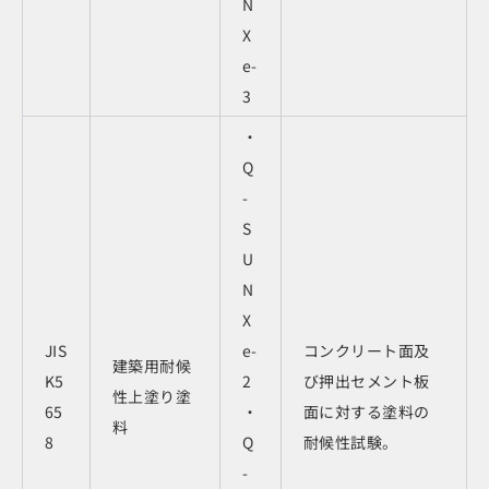
N
X
e-
3
・
Q
-
S
U
N
X
JIS
e-
コンクリート面及
建築用耐候
K5
2
び押出セメント板
性上塗り塗
65
・
面に対する塗料の
料
8
Q
耐候性試験。
-