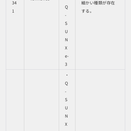
34
細かい種類が存在
Q
1
する。
-
S
U
N
X
e-
3
・
Q
-
S
U
N
X