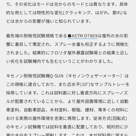
り、その劣化はモードは光からのモードとは異なります。具体
的な例としては物性的な変化(クラッキング、はがれ、膨れ)な
どは水からの影響が強いと知られています。
最先端の耐候性試験規格である
ASTM D7869
は屋外の水の影
響に着目して策定され、スプレー水量も校正するように規格化
されました。結果的にフロリダ屋外暴露試験場との結果と近し
い劣化を試験機内でも生むということがわかりました。
キセノン耐候性試験機Q-SUN（キセノンウェザーメーター）は
この規格に適合しており、また近水平(10°)なサンプルトレーを
採用しています。これは試料面に対し垂直方向にスプレーノズ
ルが配置されていることから、より屋外設置環境に近しく自動
車塗料、自動車部品、木材塗料、樹脂、建材、等多くの材料に
おける実際の屋外環境を忠実に再現します。従来方式(回転式)
のキセノン試験機では試料を垂直に配置しており、相対的に少
量の水分をスプレー照射します。これは、水が試料面に留まら