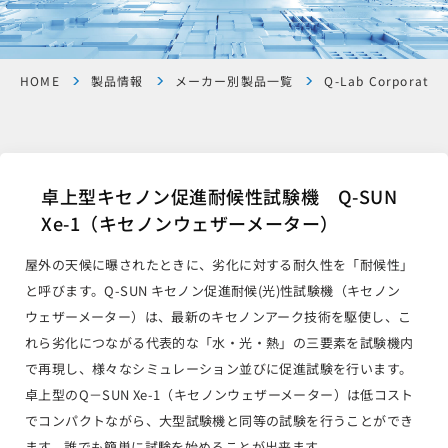
HOME
製品情報
メーカー別製品一覧
Q-Lab Corporatio
卓上型キセノン促進耐候性試験機 Q-SUN
Xe-1（キセノンウェザーメーター）
屋外の天候に曝されたときに、劣化に対する耐久性を「耐候性」
と呼びます。Q-SUN キセノン促進耐候(光)性試験機（キセノン
ウェザーメーター）は、最新のキセノンアーク技術を駆使し、こ
れら劣化につながる代表的な「水・光・熱」の三要素を試験機内
で再現し、様々なシミュレーション並びに促進試験を行います。
卓上型のQ－SUN Xe-1（キセノンウェザーメーター）は低コスト
でコンパクトながら、大型試験機と同等の試験を行うことができ
ます。誰でも簡単に試験を始めることが出来ます。