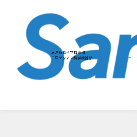
本
文
に
ス
キ
ッ
プ
す
る
三洋貿易科学機器部
三洋テクノス科学機器部