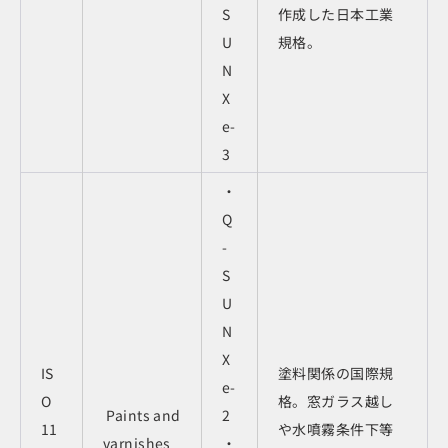
S
作成した日本工業
U
規格。
N
X
e-
3
・
Q
-
S
U
N
X
IS
塗料関係の国際規
e-
O
格。窓ガラス越し
Paints and
2
11
や水噴霧条件下等
varnishes
・