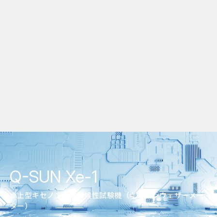
Q-SUN Xe-1
卓上型キセノン促進耐候性試験機（キセノンウェザーメー
ター）