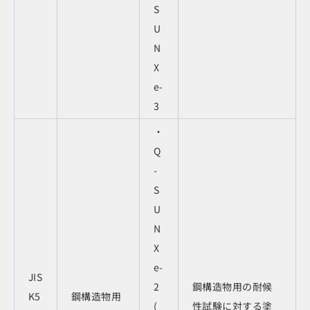
S
U
N
X
e-
3
・
Q
-
S
U
N
X
e-
JIS
2
鋼構造物用の耐候
K5
鋼構造物用
(
性試験に対する塗