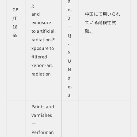
X
g
GB
e-
and
中国にて用いられ
/T
2
exposure
ている耐候性試
18
・
to artificial
験。
65
Q
radiation.E
-
xposure to
S
filtered
U
xenon-arc
N
radiation
X
e-
3
Paints and
varnishes
—
Performan