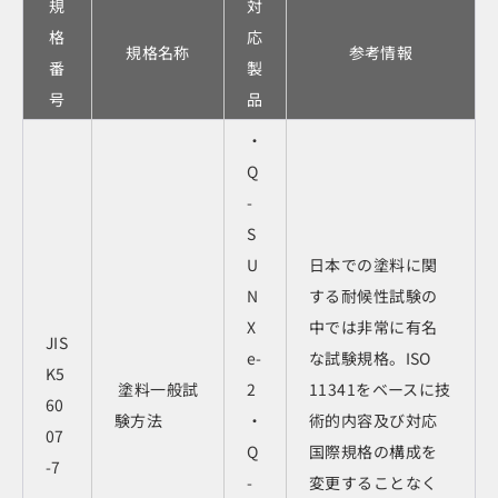
規
対
格
応
規格名称
参考情報
番
製
号
品
・
Q
-
S
U
日本での塗料に関
N
する耐候性試験の
X
中では非常に有名
JIS
e-
な試験規格。ISO
K5
塗料一般試
2
11341をベースに技
60
験方法
・
術的内容及び対応
07
Q
国際規格の構成を
-7
-
変更することなく