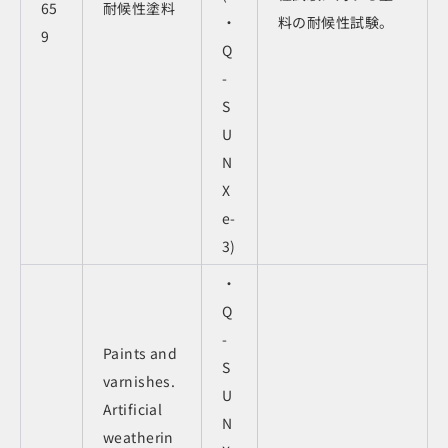
65
耐候性塗料
・
料の耐候性試験。
9
Q
-
S
U
N
X
e-
3)
・
Q
-
Paints and
S
varnishes.
U
Artificial
N
weatherin