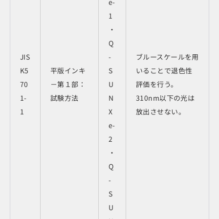
e-
1
・
Q
JIS
-
ブルースケールを用
K5
平版インキ
S
いることで退色性
70
－第１部：
U
評価を行う。
1-
試験方法
N
310nm以下の光は
1
X
放出させない。
e-
2
・
Q
-
S
U