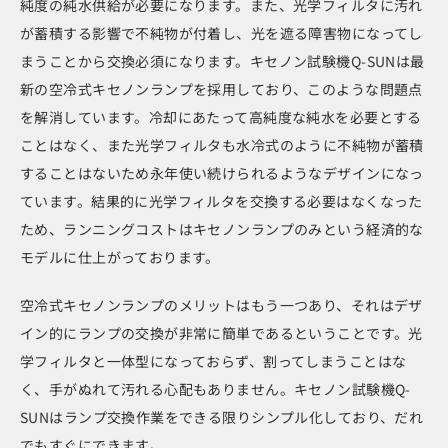
純度の純水供給が必要になります。また、光学フィルタに汚れ
が蓄積する影響で不純物が付着し、光を遮る障害物になってし
まうことから交換必須になります。キセノン試験機Q-SUNは最
新の空冷式キセノンランプを採用しており、このような問題点
を解消しています。冷却にあたって高純度な純水を必要とする
ことはなく、また光学フィルタも水冷式のように不純物が蓄積
することはないため永年使い続けられるようなデザインになっ
ています。結果的に光学フィルタを交換する必要はなくなった
ため、ランニングコストはキセノンランプのみという経済的な
モデルに仕上がっております。
空冷式キセノンランプのメリットはもう一つあり、それはデザ
イン的にランプの交換が非常に簡単であるということです。光
学フィルタと一体型になっておらず、割ってしまうことはな
く、手がぬれて汚れる心配もありません。キセノン試験機Q-
SUNはランプ交換作業をできる限りシンプル化しており、だれ
でもすぐにできます。