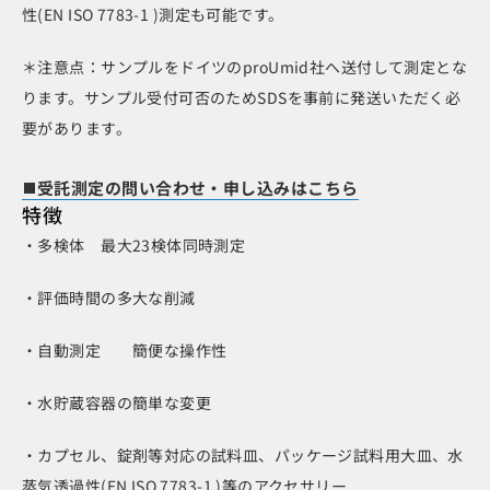
性(EN ISO 7783-1 )測定も可能です。
＊注意点：サンプルをドイツのproUmid社へ送付して測定とな
ります。サンプル受付可否のためSDSを事前に発送いただく必
要があります。
受託測定の問い合わせ・申し込みはこちら
特徴
・多検体 最大23検体同時測定
・評価時間の多大な削減
・自動測定 簡便な操作性
・水貯蔵容器の簡単な変更
・カプセル、錠剤等対応の試料皿、パッケージ試料用大皿、水
蒸気透過性(EN ISO 7783-1 )等のアクセサリー