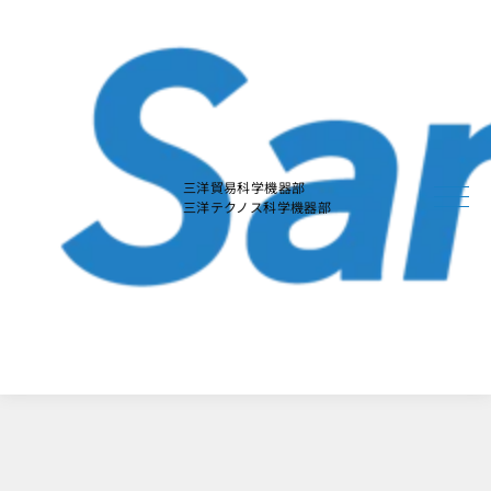
本
文
に
ス
キ
ッ
プ
す
る
三洋貿易科学機器部
三洋テクノス科学機器部