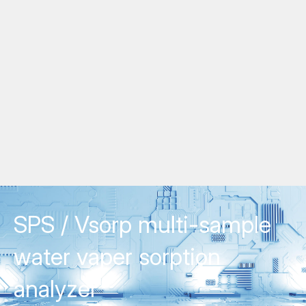
SPS / Vsorp multi-sample
water vaper sorption
analyzer