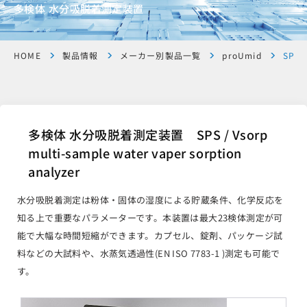
多検体 水分吸脱着測定装置
HOME
製品情報
メーカー別製品一覧
proUmid
SPS 
多検体 水分吸脱着測定装置 SPS / Vsorp
multi-sample water vaper sorption
analyzer
水分吸脱着測定は粉体・固体の湿度による貯蔵条件、化学反応を
知る上で重要なパラメーターです。本装置は最大23検体測定が可
能で大幅な時間短縮ができます。カプセル、錠剤、パッケージ試
料などの大試料や、水蒸気透過性(EN ISO 7783-1 )測定も可能で
す。