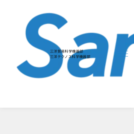
本
文
に
ス
キ
ッ
プ
す
る
三洋貿易科学機器部
三洋テクノス科学機器部