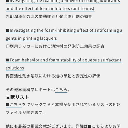
nvestigating the foaming behavior of cooling lubricants
and the effect of foam inhibitors (antifoams)
冷却潤滑剤の泡の挙動評価と発泡防止剤の効果
Investigating the foam-inhibiting effect of antifoaming a
gents in printing lacquers
印刷用ラッカーにおける消泡材の発泡防止効果の調査
Foam behavior and foam stability of aqueous surfactant
solutions
界面活性剤水溶液における泡の挙動と安定性の評価
その他界面科学レポートは
こちら
。
文献リスト
こちら
をクリックすると本機が使用されているリストのPDF
ファイルが開きます。
他にも最新の掲載文献がございます。詳細は
こちら
よりお問