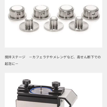
撹拌ステージ －カフェラテやメレンゲなど、高せん断下での
起泡に－