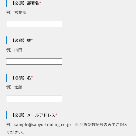
【必須】部署名
*
例）営業部
【必須】姓
*
例）山田
【必須】名
*
例）太郎
【必須】メールアドレス
*
例）sample@sanyo-trading.co.jp ※半角英数記号のみでご記入
ください。