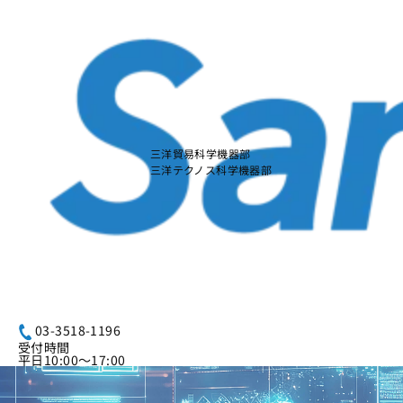
本
文
に
ス
キ
ッ
プ
す
る
三洋貿易科学機器部
三洋テクノス科学機器部
03-3518-1196
受付時間
平日10:00～17:00