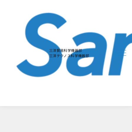
本
文
に
ス
キ
ッ
プ
す
る
三洋貿易科学機器部
三洋テクノス科学機器部