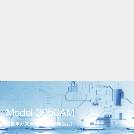
Model 3050AM
工業用ガス水分計（水晶発振式）