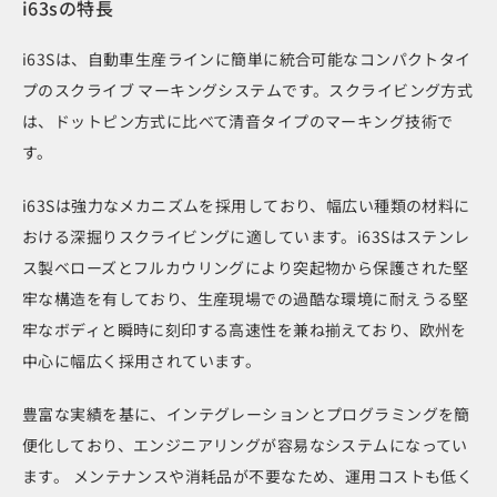
i63sの特長
i63Sは、自動車生産ラインに簡単に統合可能なコンパクトタイ
プのスクライブ マーキングシステムです。スクライビング方式
は、ドットピン方式に比べて清音タイプのマーキング技術で
す。
i63Sは強力なメカニズムを採用しており、幅広い種類の材料に
おける深掘りスクライビングに適しています。i63Sはステンレ
ス製ベローズとフルカウリングにより突起物から保護された堅
牢な構造を有しており、生産現場での過酷な環境に耐えうる堅
牢なボディと瞬時に刻印する高速性を兼ね揃えており、欧州を
中心に幅広く採用されています。
豊富な実績を基に、インテグレーションとプログラミングを簡
便化しており、エンジニアリングが容易なシステムになってい
ます。 メンテナンスや消耗品が不要なため、運用コストも低く