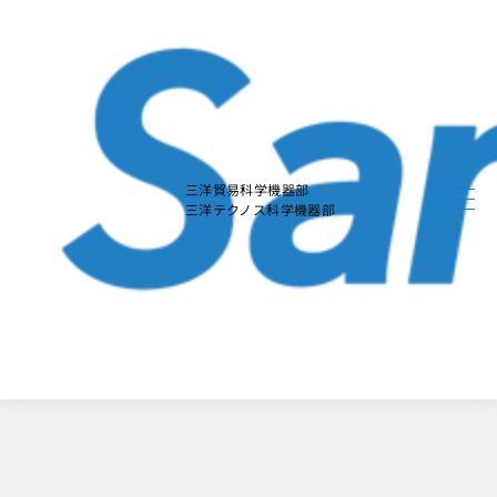
本
文
に
ス
キ
ッ
プ
す
る
三洋貿易科学機器部
三洋テクノス科学機器部