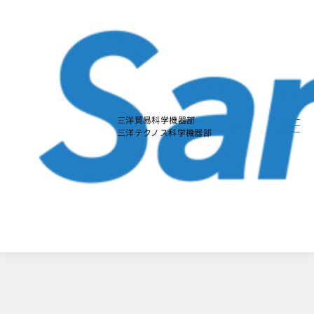
本
文
に
ス
キ
ッ
プ
す
る
三洋貿易科学機器部
三洋テクノス科学機器部