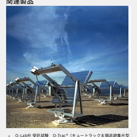
関連製品
Q-Lab社 受託試験 Q-Trac®（キュートラック太陽追跡集光型