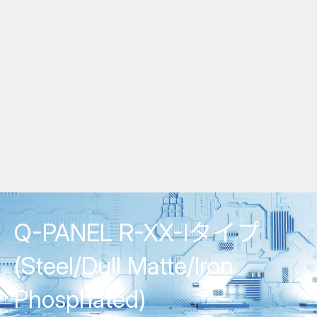
Q-PANEL R-XX-Iタイプ
(Steel/Dull Matte/Iron
Phosphated)