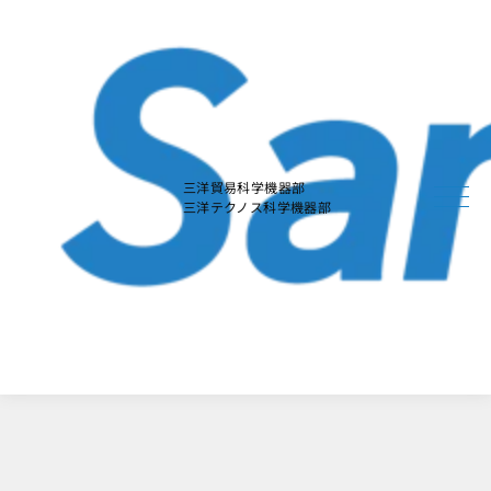
本
文
に
ス
キ
ッ
プ
す
る
三洋貿易科学機器部
三洋テクノス科学機器部