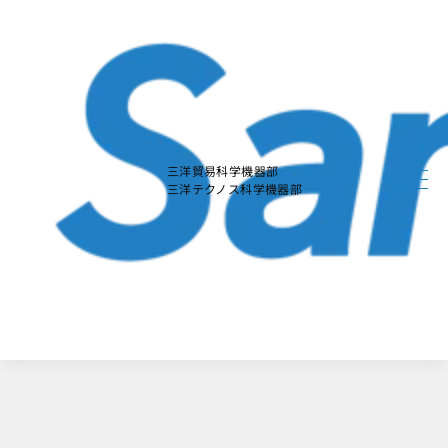
本
文
に
ス
キ
ッ
プ
す
る
三洋貿易科学機器部
三洋テクノス科学機器部