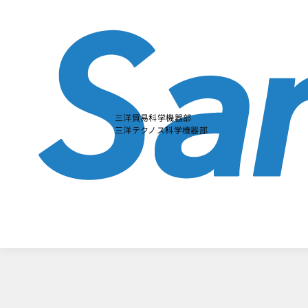
本
文
に
ス
キ
ッ
プ
す
る
三洋貿易科学機器部
三洋テクノス科学機器部