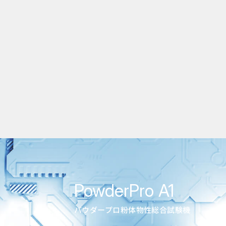
PowderPro A1
パウダープロ粉体物性総合試験機