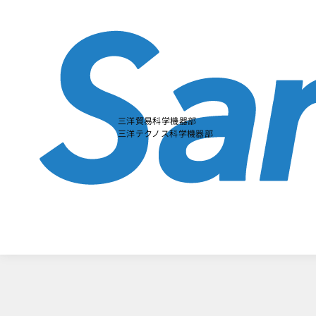
本
文
に
ス
キ
ッ
プ
す
る
三洋貿易科学機器部
三洋テクノス科学機器部