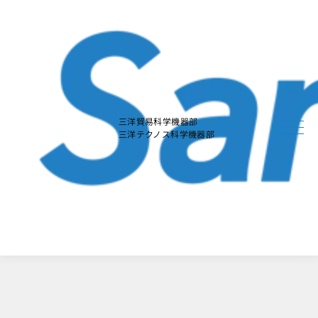
本
文
に
ス
キ
ッ
プ
す
る
三洋貿易科学機器部
三洋テクノス科学機器部