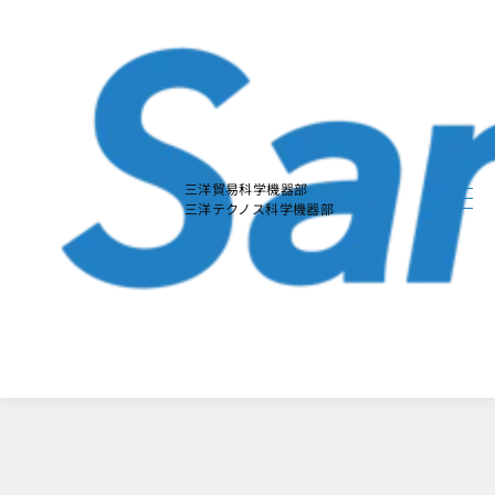
本
文
に
ス
キ
ッ
プ
す
る
三洋貿易科学機器部
三洋テクノス科学機器部