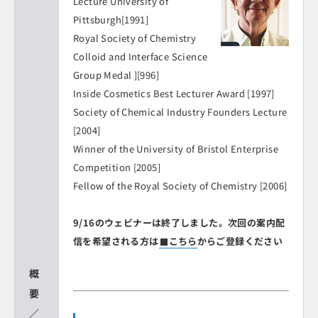
Lecture University of
Pittsburgh[1991]
Royal Society of Chemistry
Colloid and Interface Science
Group Medal ][996]
Inside Cosmetics Best Lecturer Award [1997]
Society of Chemical Industry Founders Lecture
[2004]
Winner of the University of Bristol Enterprise
Competition [2005]
Fellow of the Royal Society of Chemistry [2006]
9/16のウェビナーは終了しました。次回の案内配
信を希望される方は
こちら
からご登録ください
概
要
／