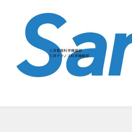
本
文
に
ス
キ
ッ
プ
す
る
三洋貿易科学機器部
三洋テクノス科学機器部