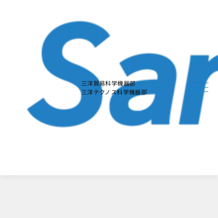
本
文
に
ス
キ
ッ
プ
す
る
三洋貿易科学機器部
三洋テクノス科学機器部