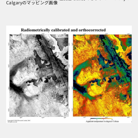
Calgaryのマッピング画像