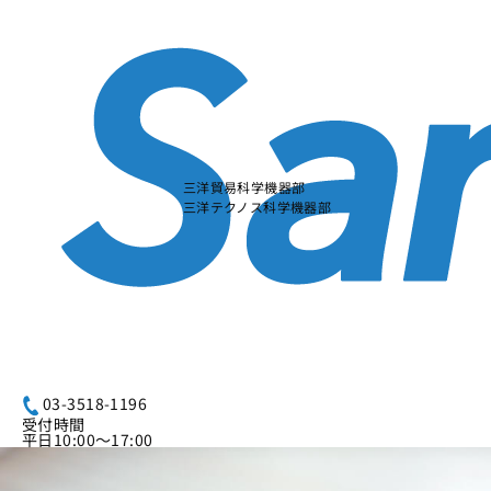
本
文
に
ス
キ
ッ
プ
す
る
三洋貿易科学機器部
三洋テクノス科学機器部
03-3518-1196
受付時間
平日10:00～17:00