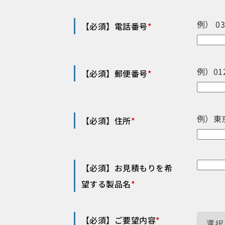
例） 0
【必須】電話番号
*
例）012
【必須】郵便番号
*
例）東
【必須】住所
*
【必須】お見積もりを希
望する製品名
*
【必須】ご要望内容
*