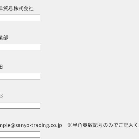
洋貿易株式会社
業部
田
郎
mple@sanyo-trading.co.jp ※半角英数記号のみでご記