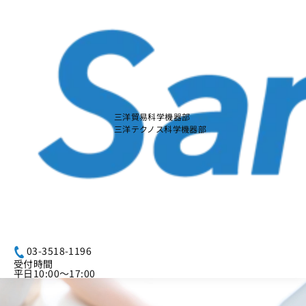
本
文
に
ス
キ
ッ
プ
す
る
三洋貿易科学機器部
三洋テクノス科学機器部
03-3518-1196
受付時間
平日10:00～17:00