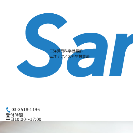
本
文
に
ス
キ
ッ
プ
す
る
三洋貿易科学機器部
三洋テクノス科学機器部
03-3518-1196
受付時間
平日10:00～17:00