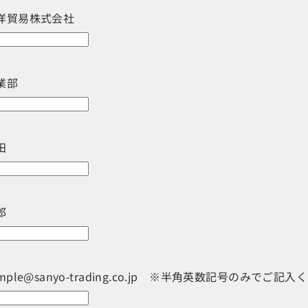
洋貿易株式会社
業部
田
郎
mple@sanyo-trading.co.jp ※半角英数記号のみでご記