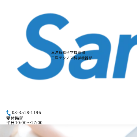
本
文
に
ス
キ
ッ
プ
す
る
三洋貿易科学機器部
三洋テクノス科学機器部
03-3518-1196
受付時間
平日10:00～17:00