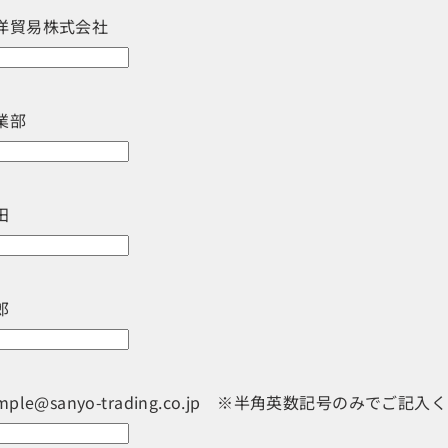
洋貿易株式会社
業部
田
郎
mple@sanyo-trading.co.jp ※半角英数記号のみでご記