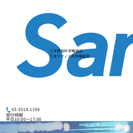
本
文
に
ス
キ
ッ
プ
す
る
三洋貿易科学機器部
三洋テクノス科学機器部
03-3518-1196
受付時間
平日10:00～17:00