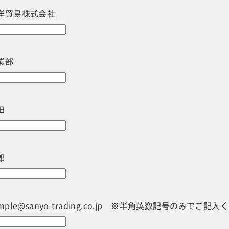
洋貿易株式会社
業部
田
郎
mple@sanyo-trading.co.jp ※半角英数記号のみでご記