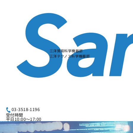
本
文
に
ス
キ
ッ
プ
す
る
三洋貿易科学機器部
三洋テクノス科学機器部
03-3518-1196
受付時間
平日10:00～17:00