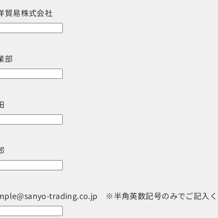
洋貿易株式会社
業部
田
郎
mple@sanyo-trading.co.jp ※半角英数記号のみでご記