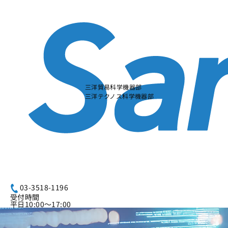
本
文
に
ス
キ
ッ
プ
す
る
三洋貿易科学機器部
三洋テクノス科学機器部
03-3518-1196
受付時間
平日10:00～17:00