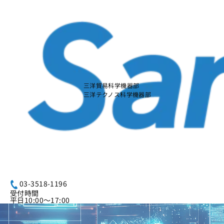
本
文
に
ス
キ
ッ
プ
す
る
三洋貿易科学機器部
三洋テクノス科学機器部
03-3518-1196
受付時間
平日10:00～17:00