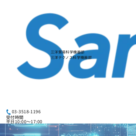
本
文
に
ス
キ
ッ
プ
す
る
三洋貿易科学機器部
三洋テクノス科学機器部
03-3518-1196
受付時間
平日10:00～17:00